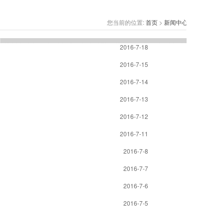
您当前的位置:
首页
>
新闻中心
2016-7-18
2016-7-15
2016-7-14
2016-7-13
2016-7-12
2016-7-11
2016-7-8
2016-7-7
2016-7-6
2016-7-5