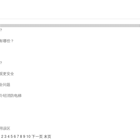
？
有哪些？
？
观更安全
全问题
介绍消防电梯
用误区
1
2
3
4
5
6
7
8
9
10
下一页
末页