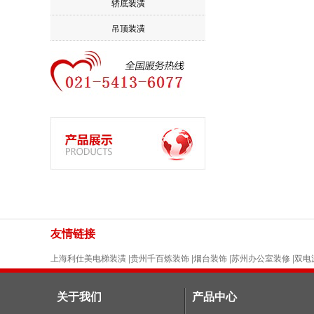
轿底装潢
吊顶装潢
友情链接
上海利仕美电梯装潢
|
贵州千百炼装饰
|
烟台装饰
|
苏州办公室装修
|
双电
关于我们
产品中心