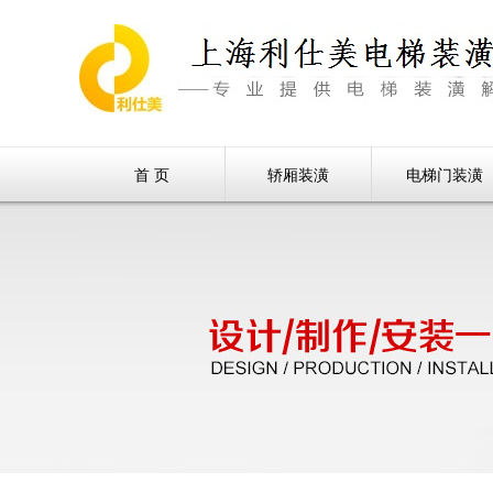
首 页
轿厢装潢
电梯门装潢