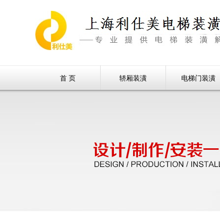
首 页
轿厢装潢
电梯门装潢